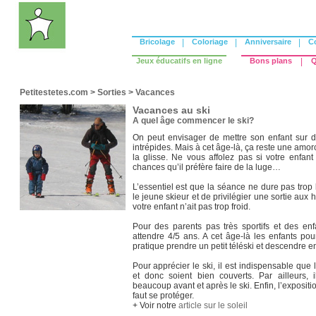
Bricolage
|
Coloriage
|
Anniversaire
|
C
Jeux éducatifs en ligne
Bons plans
|
Q
Petitestetes.com
>
Sorties
>
Vacances
Vacances au ski
A quel âge commencer le ski?
On peut envisager de mettre son enfant sur d
intrépides. Mais à cet âge-là, ça reste une amorc
la glisse. Ne vous affolez pas si votre enfant
chances qu’il préfère faire de la luge…
L’essentiel est que la séance ne dure pas tro
le jeune skieur et de privilégier une sortie au
votre enfant n’ait pas trop froid.
Pour des parents pas très sportifs et des en
attendre 4/5 ans. A cet âge-là les enfants p
pratique prendre un petit téléski et descendre
Pour apprécier le ski, il est indispensable que
et donc soient bien couverts. Par ailleurs, 
beaucoup avant et après le ski. Enfin, l’expositio
faut se protéger.
+ Voir notre
article sur le soleil