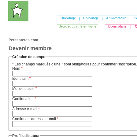
Bricolage
|
Coloriage
|
Anniversaire
|
C
Jeux éducatifs en ligne
Bons plans
|
Q
Petitestetes.com
Devenir membre
Création de compte
*
Les champs marqués d'une * sont obligatoires pour confirmer l'inscription.
Nom
*
Identifiant
*
Mot de passe
*
Confirmation
*
Adresse e-mail
*
Confirmer l'adresse e-mail
*
Profil utilisateur