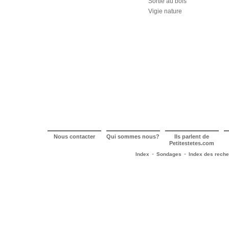
Sortie au bois
Vigie nature
Nous contacter
Qui sommes nous?
Ils parlent de
Petitestetes.com
-
-
Index
Sondages
Index des rech