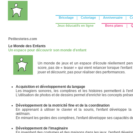
Bricolage
|
Coloriage
|
Anniversaire
|
C
Jeux éducatifs en ligne
Bons plans
|
Q
Petitestetes.com
Le Monde des Enfants
Un espace pour découvrir son monde d'enfant
Un monde de jeux et un espace d'écoute réellement pensé
score, pas de « teaser » qui vient relancer lorsque l'enfan
jouer et découvrir, pas pour réaliser des performances.
Acquisition et développement du langage
Les imagiers sonores, les comptines et les histoires permettent à l'e
L'utilisation de photos et de dessins permet d'enrichir les concepts prése
Développement de la motricité fine et de la coordination
En apprenant à utiliser le clavier et la souris, l'enfant développe la 
œil/main.
En mimant les gestes des comptines, l'enfant développe ses capacités de
Développement de l'imaginaire
En inventant des costumes et des maisons dans les jeux, l'enfant dévelo