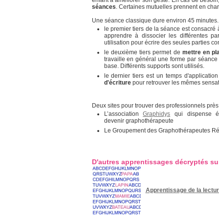
enfant à améliorer son geste. En cas de besoin,
séances
. Certaines mutuelles prennent en char
Une séance classique dure environ 45 minutes.
le premier tiers de la séance est consacré
apprendre à dissocier les différentes pa
utilisation pour écrire des seules parties c
le deuxième tiers permet de
mettre en pla
travaille en général une forme par séance
base. Différents supports sont utilisés.
le dernier tiers est un temps d'application
d'écriture
pour retrouver les mêmes sensati
Deux sites pour trouver des professionnels près
L’association
Graphidy
s
qui dispense ég
devenir graphothérapeute
Le Groupement des Graphothérapeutes Réé
D'autres apprentissages décryptés su
Apprentissage de la lectu