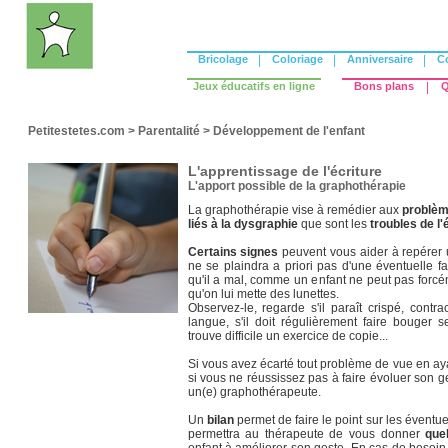
Bricolage
|
Coloriage
|
Anniversaire
|
C
Jeux éducatifs en ligne
Bons plans
|
Q
Petitestetes.com
>
Parentalité
>
Développement de l'enfant
L'apprentissage de l'écriture
L'apport possible de la graphothérapie
La graphothérapie vise à remédier aux
problèm
liés à la dysgraphie
que sont les
troubles de l'
Certains signes
peuvent vous aider à repérer 
ne se plaindra a priori pas d'une éventuelle f
qu'il a mal, comme un enfant ne peut pas forcém
qu'on lui mette des lunettes.
Observez-le, regarde s'il paraît crispé, contract
langue, s'il doit régulièrement faire bouger s
trouve difficile un exercice de copie...
Si vous avez écarté tout problème de vue en ay
si vous ne réussissez pas à faire évoluer son g
un(e) graphothérapeute.
Un
bilan
permet de faire le point sur les éventuel
permettra au thérapeute de vous donner
que