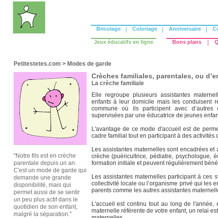
Bricolage
|
Coloriage
|
Anniversaire
|
C
Jeux éducatifs en ligne
Bons plans
|
Q
Petitestetes.com
>
Modes de garde
Crèches familiales, parentales, ou d’e
La crèche familiale
Elle regroupe plusieurs assistantes maternel
enfants à leur domicile mais les conduisent 
commune où ils participent avec d’autres e
supervisées par une éducatrice de jeunes enfan
L'avantage de ce mode d'accueil est de permet
cadre familial tout en participant à des activités
Les assistantes maternelles sont encadrées et
"Notre fils est en crèche
crèche (puéricultrice, pédiatre, psychologue, éd
parentale depuis un an.
formation initiale et peuvent régulièrement béné
C'est un mode de garde qui
Les assistantes maternelles participant à ces 
demande une grande
collectivité locale ou l’organisme privé qui les 
disponibilité, mais qui
parents comme les autres assistantes maternell
permet aussi de se sentir
un peu plus actif dans le
L'accueil est continu tout au long de l'année,
quotidien de son enfant,
maternelle référente de votre enfant, un relai es
malgré la séparation."
maternelles.