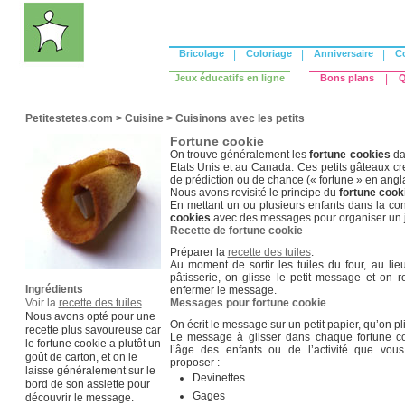
Bricolage
|
Coloriage
|
Anniversaire
|
C
Jeux éducatifs en ligne
Bons plans
|
Q
Petitestetes.com
>
Cuisine
>
Cuisinons avec les petits
Fortune cookie
On trouve généralement les
fortune cookies
da
Etats Unis et au Canada. Ces petits gâteaux c
de prédiction ou de chance (« fortune » en angla
Nous avons revisité le principe du
fortune cook
En mettant un ou plusieurs enfants dans la co
cookies
avec des messages pour organiser un 
Recette de fortune cookie
Préparer la
recette des tuiles
.
Au moment de sortir les tuiles du four, au lie
pâtisserie, on glisse le petit message et on r
Ingrédients
enfermer le message.
Voir la
recette des tuiles
Messages pour fortune cookie
Nous avons opté pour une
On écrit le message sur un petit papier, qu’on pl
recette plus savoureuse car
Le message à glisser dans chaque fortune co
le fortune cookie a plutôt un
l’âge des enfants ou de l’activité que vous
goût de carton, et on le
proposer :
laisse généralement sur le
Devinettes
bord de son assiette pour
Gages
découvrir le message.