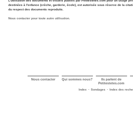
L'utilisation des documents et visuels publiés par Petitestetes.com pour un usage priv
destinées à l'enfance (crèche, garderie, école), est autorisée sous réserve de la citat
du respect des documents reproduits.
Nous contacter pour toute autre utilisation.
Nous contacter
Qui sommes nous?
Ils parlent de
Petitestetes.com
-
-
Index
Sondages
Index des rech