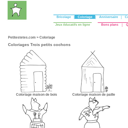
Bricolage
|
Coloriage
|
Anniversaire
|
C
Jeux éducatifs en ligne
Bons plans
|
Q
Petitestetes.com
>
Coloriage
Coloriages Trois petits cochons
Coloriage maison de bois
Coloriage maison de paille