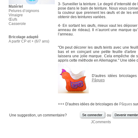
3- Surveiller la teinture. Le degré d’intensité 
Matériel
pose dans le bain de teinture. Nous vous consei
Pelures d’oignons
la couleur que prennent les œufs et de les enle
Vinaigre
obtenir des teintures variées.
Œufs
Casserole
4- En sortant les œufs, mieux vaut les déposer
anneau de rideau). Il n’auront une marque qu’à
l’anneau.
Bricolage adapté
A partir CP et + (6/7 ans)
"On peut décorer les œufs teints avec une feuil
bas et en coinçant une petite feuille d'arbre 
laissera une jolie marque. Cela empêche de suiv
appris cette méthode en Allemagne." Une idée 
D'autres idées bricolage
Pâques
+++ D'autres idées de bricolages de
Pâques
sur
Une suggestion, un commentaire?
ou
JComments