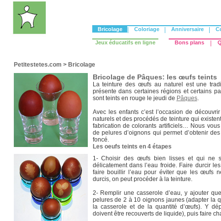
Bricolage
|
Coloriage
|
Anniversaire
|
C
Jeux éducatifs en ligne
Bons plans
|
Q
Petitestetes.com
>
Bricolage
Bricolage de Pâques: les œufs teints
La teinture des œufs au naturel est une tradi
présente dans certaines régions et certains 
sont teints en rouge le jeudi de
Pâques
.
Avec les enfants c’est l’occasion de découvrir
naturels et des procédés de teinture qui existen
fabrication de colorants artificiels… Nous vous
de pelures d’oignons qui permet d’obtenir des
foncé.
Les oeufs teints en 4 étapes
1- Choisir des œufs bien lisses et qui ne s
délicatement dans l’eau froide. Faire durcir l
faire bouillir l’eau pour éviter que les œufs 
durcis, on peut procéder à la teinture.
2- Remplir une casserole d’eau, y ajouter que
pelures de 2 à 10 oignons jaunes (adapter la qu
la casserole et de la quantité d’œufs). Y dé
doivent être recouverts de liquide), puis faire ch